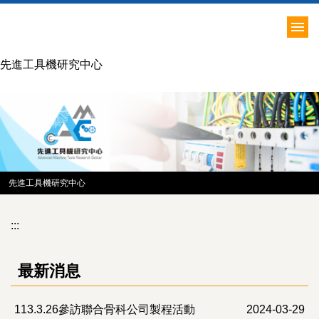
跳
到
主
要
先進工具機研究中心
內
容
區
先進工具機研究中心
:::
最新消息
113.3.26參訪聯合骨科公司製程活動
2024-03-29